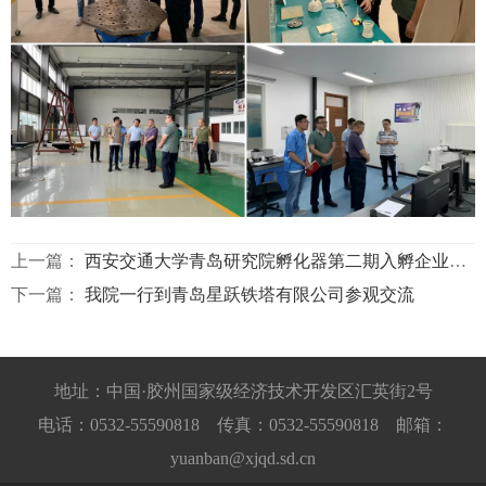
上一篇：
西安交通大学青岛研究院孵化器第二期入孵企业评审答辩会顺利举行
下一篇：
我院一行到青岛星跃铁塔有限公司参观交流
地址：中国·胶州国家级经济技术开发区汇英街2号
电话：0532-55590818 传真：0532-55590818 邮箱：
yuanban@xjqd.sd.cn